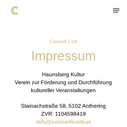
Skip
Menu
to
Close
main
Menu
content
Concerti Corti
Impressum
Haunsberg Kultur
Verein zur Förderung und Durchführung
kultureller Veranstaltungen
Stainachstraße 58, 5102 Anthering
ZVR: 1104598419
info@concerticorti.at