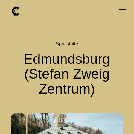
Skip
Menu
to
Close
main
Menu
content
Spielstätte
Edmundsburg
(Stefan Zweig
Zentrum)